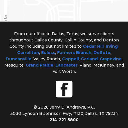
From our office in Dallas, Texas, we serve clients
throughout Dallas County, Collin County, and Denton
County including but not limited to
Cedar Hill
,
Irving
,
Carrollton
,
Euless
,
Farmers Branch
,
DeSoto
,
Duncanville
, Valley Ranch,
Coppell
,
Garland
,
Grapevine
,
Mesquite,
Grand Prairie
,
Lancaster
, Plano, McKinney, and
Fort Worth.
© 2026 Jerry D. Andrews, P.C.
3030 Lyndon B Johnson Fwy, #130
,
Dallas, TX 75234
214-221-5800